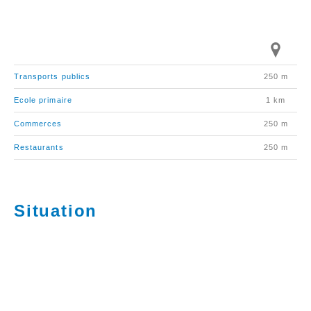
Transports publics
250 m
Ecole primaire
1 km
Commerces
250 m
Restaurants
250 m
Situation
La commune de Bex compte environ 8’800 habitants.