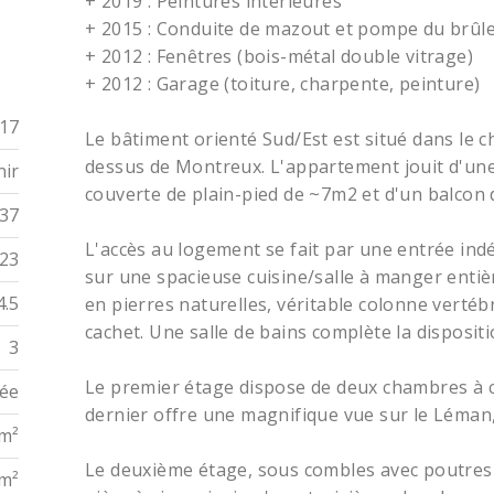
+ 2019 : Peintures intérieures
+ 2015 : Conduite de mazout et pompe du brûl
+ 2012 : Fenêtres (bois-métal double vitrage)
+ 2012 : Garage (toiture, charpente, peinture)
17
Le bâtiment orienté Sud/Est est situé dans le c
dessus de Montreux. L'appartement jouit d'une
nir
couverte de plain-pied de ~7m2 et d'un balcon
37
L'accès au logement se fait par une entrée ind
23
sur une spacieuse cuisine/salle à manger enti
4.5
en pierres naturelles, véritable colonne vertéb
cachet. Une salle de bains complète la disposit
3
Le premier étage dispose de deux chambres à 
sée
dernier offre une magnifique vue sur le Léman,
 m²
Le deuxième étage, sous combles avec poutre
 m²