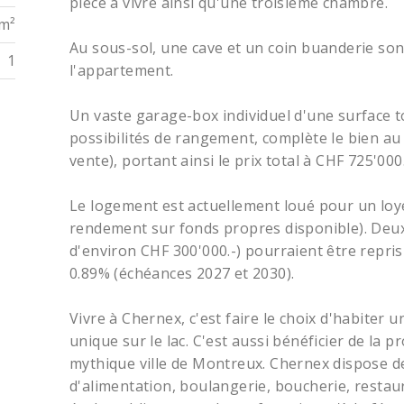
pièce à vivre ainsi qu'une troisième chambre.
 m²
Au sous-sol, une cave et un coin buanderie son
1
l'appartement.
Un vaste garage-box individuel d'une surface t
possibilités de rangement, complète le bien au 
vente), portant ainsi le prix total à CHF 725'000.
Le logement est actuellement loué pour un loye
rendement sur fonds propres disponible). Deux
d'environ CHF 300'000.-) pourraient être repris
0.89% (échéances 2027 et 2030).
Vivre à Chernex, c'est faire le choix d'habiter
unique sur le lac. C'est aussi bénéficier de la p
mythique ville de Montreux. Chernex dispose 
d'alimentation, boulangerie, boucherie, restau