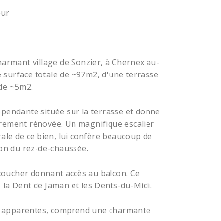
eur
harmant village de Sonzier, à Chernex au-
 surface totale de ~97m2, d'une terrasse
 de ~5m2.
épendante située sur la terrasse et donne
èrement rénovée. Un magnifique escalier
rale de ce bien, lui confère beaucoup de
ion du rez-de-chaussée.
coucher donnant accès au balcon. Ce
 la Dent de Jaman et les Dents-du-Midi.
s apparentes, comprend une charmante