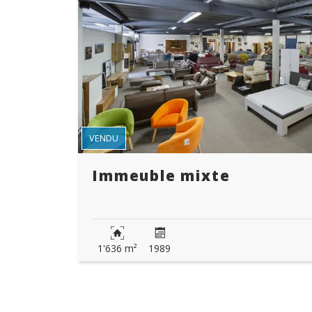
VENDU
Immeuble mixte
1'636 m²
1989