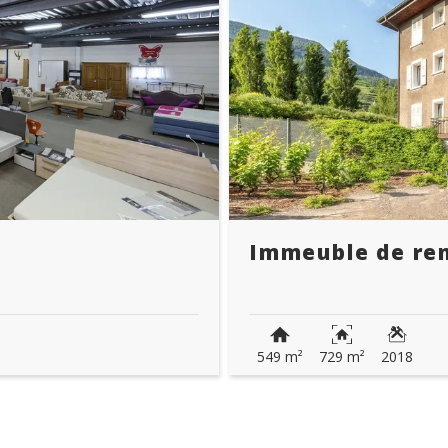
Immeuble de re
549 m²
729 m²
2018