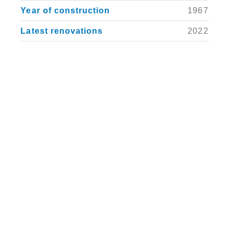
Year of construction
1967
Latest renovations
2022
Bedrooms
21
Ground surface
3,052 m²
Volume
12,420 m³