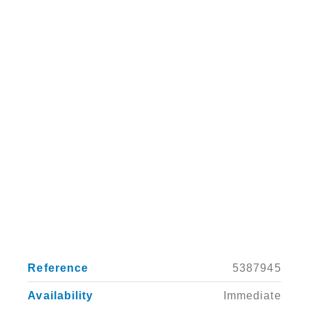
ADD TO
FAVORITES
Reference
5387945
Availability
Immediate